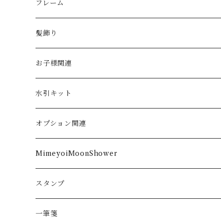
handkerchief
アルコールインクアート
フレーム
大きなサイズ
ダブルガーゼ
お正月
髪飾り
季節
手染め水引
節句飾り
クリップ
お子様関連
春
シーン
翡翠
季節
お食い初め
水引キット
夏
長寿のお祝い向け
髪留め
御祝儀袋作成
オプション関連
秋
ご出産
表書き
MimeyoiMoonShower
冬
ご結婚
内袋
ピアス
スタンプ
イヤリング
一筆箋