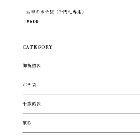
翡翠のポチ袋（千円札専用）
¥500
CATEGORY
御祝儀袋
花の御祝儀袋
ポチ袋
手染め水引
お正月
千歳飴袋
和紙
花のポチ袋
袱紗