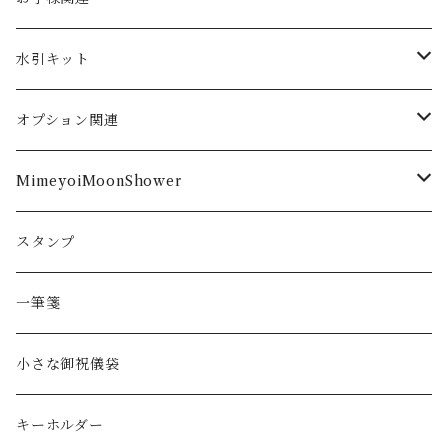
春
シーン
翡翠
季節
お食い初め
水引キット
夏
長寿のお祝い向け
髪留め
御祝儀袋作成
オプション関連
秋
ご出産
表書き
MimeyoiMoonShower
冬
ご結婚
内袋
ピアス
スタンプ
イヤリング
一筆箋
ヘアアクセサリー
小さな御祝儀袋
ノンホールピアス
キーホルダー