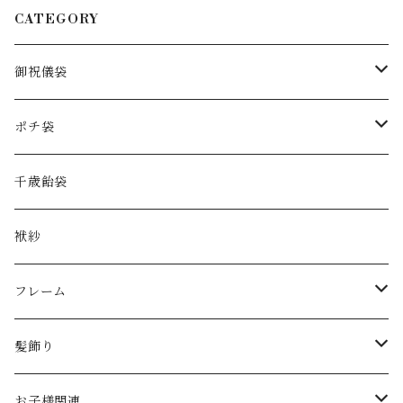
CATEGORY
御祝儀袋
花の御祝儀袋
ポチ袋
手染め水引
お正月
千歳飴袋
和紙
花のポチ袋
袱紗
handkerchief
アルコールインクアート
フレーム
大きなサイズ
ダブルガーゼ
お正月
髪飾り
季節
手染め水引
節句飾り
クリップ
お子様関連