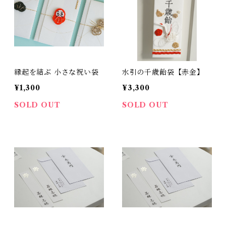
縁起を結ぶ 小さな祝い袋
水引の千歳飴袋【赤金】
¥1,300
¥3,300
SOLD OUT
SOLD OUT