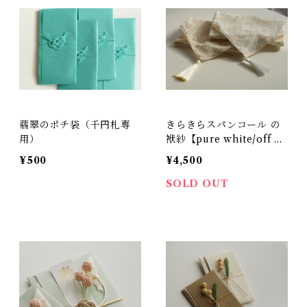
翡翠のポチ袋（千円札専
きらきらスパンコール の
用）
袱紗【pure white/off w
hite】
¥500
¥4,500
SOLD OUT