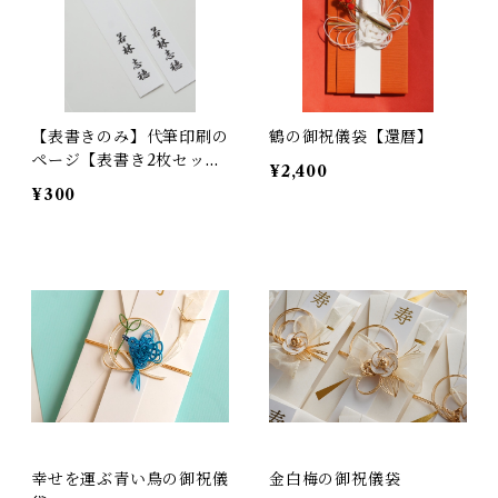
【表書きのみ】代筆印刷の
鶴の御祝儀袋【還暦】
ページ【表書き2枚セッ
¥2,400
ト】
¥300
幸せを運ぶ青い鳥の御祝儀
金白梅の御祝儀袋