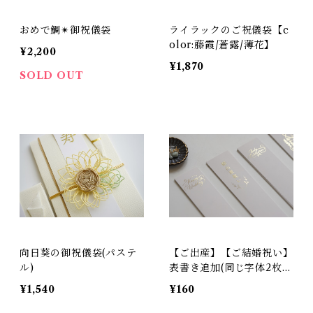
おめで鯛✴︎御祝儀袋
ライラックのご祝儀袋【c
olor:藤霞/蒼露/薄花】
¥2,200
¥1,870
SOLD OUT
向日葵の御祝儀袋(パステ
【ご出産】【ご結婚祝い】
ル)
表書き追加(同じ字体2枚)
【全4種】
¥1,540
¥160