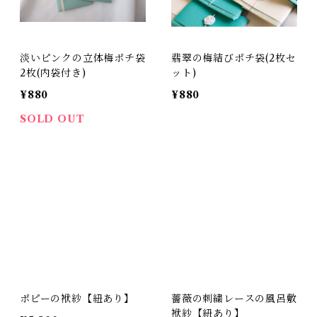
淡いピンクの立体梅ポチ袋
翡翠の梅結びポチ袋(2枚セ
2枚(内袋付き)
ット)
¥880
¥880
SOLD OUT
ポピーの袱紗【紐あり】
薔薇の刺繍レースの風呂敷
袱紗【紐あり】