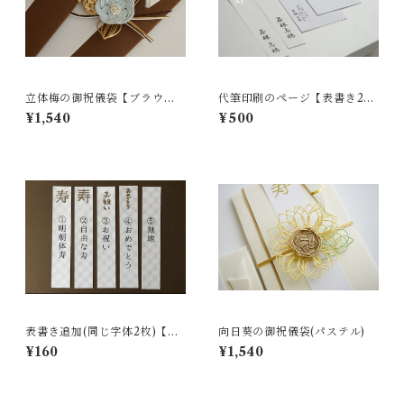
立体梅の御祝儀袋【ブラウン×
代筆印刷のページ【表書き2
水色】
枚、内袋1枚セット】◎単品
¥1,540
¥500
表書き追加(同じ字体2枚)【全1
向日葵の御祝儀袋(パステル)
0種】
¥160
¥1,540