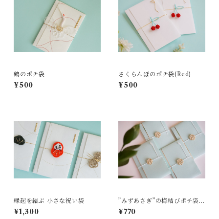
鶴のポチ袋
さくらんぼのポチ袋(Red)
¥500
¥500
縁起を結ぶ 小さな祝い袋
”みずあさぎ”の梅結びポチ袋
（2枚）
¥1,300
¥770