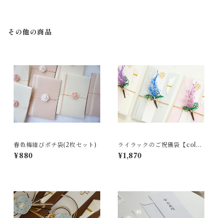
その他の商品
春色梅結びポチ袋(2枚セット)
ライラックのご祝儀袋【colo
r:藤霞/蒼露/薄花】
¥880
¥1,870