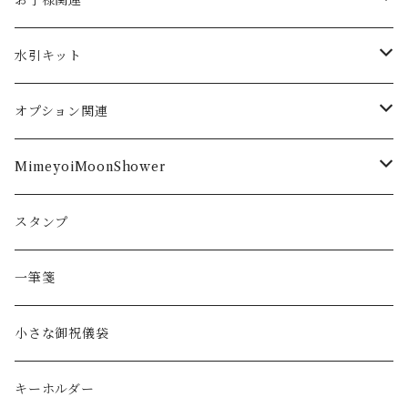
お子様関連
春
シーン
翡翠
季節
お食い初め
水引キット
夏
長寿のお祝い向け
髪留め
御祝儀袋作成
オプション関連
秋
ご出産
表書き
MimeyoiMoonShower
冬
ご結婚
内袋
ピアス
スタンプ
イヤリング
一筆箋
ヘアアクセサリー
小さな御祝儀袋
ノンホールピアス
キーホルダー