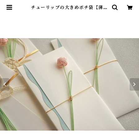
チューリップの大きめポチ袋【薄桜
色】 | みめよいstore