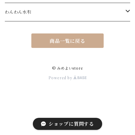
巾着
わんわん水引
イヤーカフ
キーホルダー
商品一覧に戻る
ブローチ
ポチ袋
© みめよいstore
Powered by
御祝儀袋
ショップに質問する