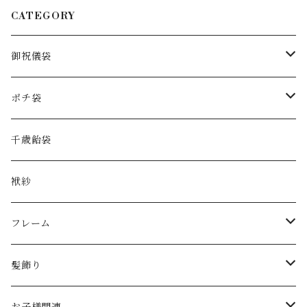
CATEGORY
御祝儀袋
花の御祝儀袋
ポチ袋
手染め水引
お正月
千歳飴袋
和紙
花のポチ袋
袱紗
handkerchief
アルコールインクアート
フレーム
大きなサイズ
ダブルガーゼ
お正月
髪飾り
季節
手染め水引
節句飾り
クリップ