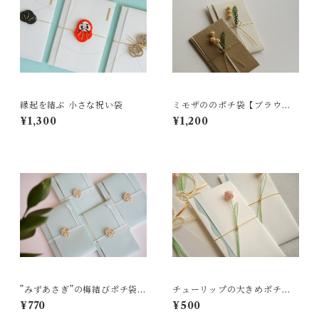
縁起を結ぶ 小さな祝い袋
ミモザののポチ袋【ブラウン×
白色】2枚セット
¥1,300
¥1,200
”みずあさぎ”の梅結びポチ袋
チューリップの大きめポチ袋
（2枚）
【薄桜色】
¥770
¥500