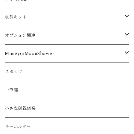
春
シーン
翡翠
季節
お食い初め
水引キット
夏
長寿のお祝い向け
髪留め
御祝儀袋作成
オプション関連
秋
ご出産
表書き
MimeyoiMoonShower
冬
ご結婚
内袋
ピアス
スタンプ
イヤリング
一筆箋
ヘアアクセサリー
小さな御祝儀袋
ノンホールピアス
キーホルダー