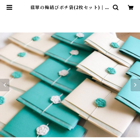
翡翠の梅結びポチ袋(2枚セット) | み
めよいstore