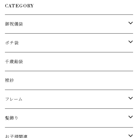
CATEGORY
御祝儀袋
花の御祝儀袋
ポチ袋
手染め水引
お正月
千歳飴袋
和紙
花のポチ袋
袱紗
handkerchief
アルコールインクアート
フレーム
大きなサイズ
ダブルガーゼ
お正月
髪飾り
季節
手染め水引
節句飾り
クリップ
お子様関連