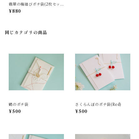
翡翠の梅結びポチ袋(2枚セッ
ト)
¥880
同じカテゴリの商品
鶴のポチ袋
さくらんぼのポチ袋(Red)
¥500
¥500