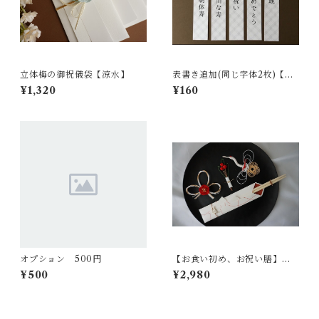
立体梅の御祝儀袋【涼水】
表書き追加(同じ字体2枚)【全1
0種】
¥1,320
¥160
オプション 500円
【お食い初め、お祝い膳】水
引飾りのセット【紅白】
¥500
¥2,980