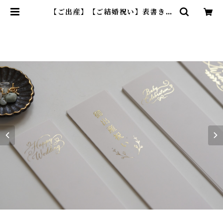
【ご出産】【ご結婚祝い】表書き追
加(同じ字体2枚)【全4種】 | みめよ
いstore