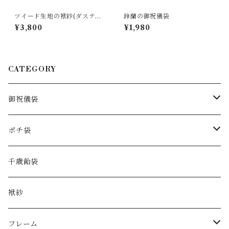
ツイード生地の袱紗(ダスティ
鈴蘭の御祝儀袋
ーピンク)
¥3,800
¥1,980
CATEGORY
御祝儀袋
花の御祝儀袋
ポチ袋
手染め水引
お正月
千歳飴袋
和紙
花のポチ袋
袱紗
handkerchief
アルコールインクアート
フレーム