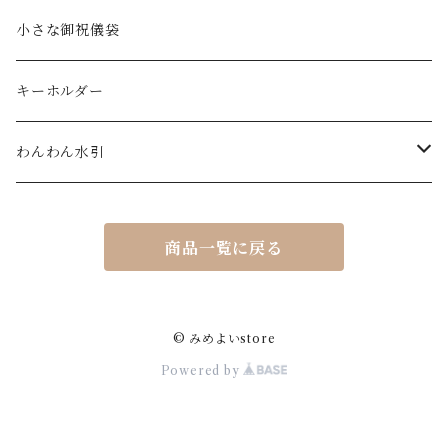
ヘアアクセサリー
小さな御祝儀袋
ノンホールピアス
キーホルダー
巾着
わんわん水引
イヤーカフ
キーホルダー
商品一覧に戻る
ブローチ
ポチ袋
© みめよいstore
Powered by
御祝儀袋