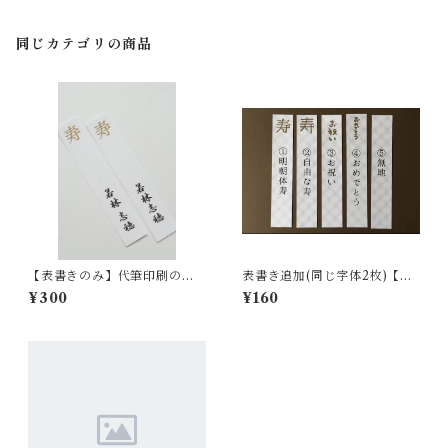
同じカテゴリの商品
【表書きのみ】代筆印刷のペ
表書き追加(同じ字体2枚)【全1
ージ【表書き2枚セット】
0種】
¥300
¥160