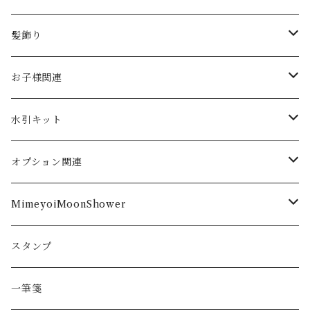
大きなサイズ
ダブルガーゼ
お正月
髪飾り
季節
手染め水引
節句飾り
クリップ
お子様関連
春
シーン
翡翠
季節
お食い初め
水引キット
夏
長寿のお祝い向け
髪留め
御祝儀袋作成
オプション関連
秋
ご出産
表書き
MimeyoiMoonShower
冬
ご結婚
内袋
ピアス
スタンプ
イヤリング
一筆箋