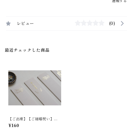
通報する
レビュー
(0)
最近チェックした商品
【ご出産】【ご結婚祝い】表
書き追加(同じ字体2枚)【全4
¥160
種】